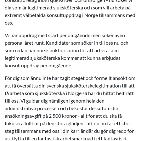
dig som är legitimerad sjuksköterska och som vill arbeta på
extremt välbetalda konsultuppdrag i Norge tillsammans med
oss.
Vi har uppdrag med start per omgående men söker även
personal året runt. Kandidater som söker in till oss nu och
som redan har norsk auktorisation för att arbeta som
legitimerad sjuksköterska kommer att kunna erbjudas
konsultuppdrag per omgående.
För dig som ännu inte har tagit steget och formellt ansökt om
att få översätta din svenska sjuksköterskelegitimation till att
få arbeta som sjuksköterska i Norge så har du hittat helt rätt
till oss. Vi guidar dig nämligen igenom hela den
administrativa processen och bekostar dessutom din
ansökningsavgift på 2 500 kronor - allt för att du ska få
fokusera fullt ut på den stora glädjen i att du nu tar ett stort
steg tillsammans med oss i din karriär där du gör dig redo för
att flytta till en fantastisk arbetsmarknad i ett fantastiskt