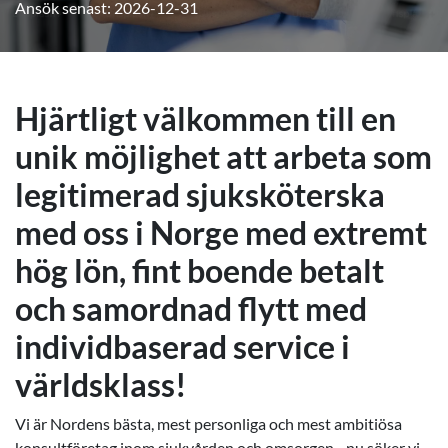
Ansök senast: 2026-12-31
Hjärtligt välkommen till en
unik möjlighet att arbeta som
legitimerad sjuksköterska
med oss i Norge med extremt
hög lön, fint boende betalt
och samordnad flytt med
individbaserad service i
världsklass!
Vi är Nordens bästa, mest personliga och mest ambitiösa
konsultföretag inom sjukvården och omsorgen - nu söker vi