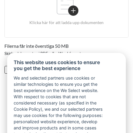
Klicka här för att ladda upp dokumenten
Filerna får inte överstiga
50 MB
Skicka dokumenten i PDF- eller Word-format.
This website uses cookies to ensure
you get the best experience
Vi vill att du ska känna dig trygg med hur vi hanterar
dina personuppgifter. Ta del av vår
policy
och markera
We and selected partners use cookies or
att du läst den innan du skickar din ansökan.
similar technologies to ensure you get the
best experience on the We Select website.
With respect to cookies that are not
considered necessary (as specified in the
Cookie Policy), we and our selected partners
Ansök nu
may use cookies for the following purposes:
personalized website experience, develop
and improve products and in some cases