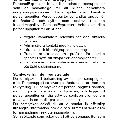
PersonalExpressen behandlar endast personuppgifter
som är nödvändiga för att kunna genomföra
rekryteringsprocessen. Detta gäller även känsliga
personuppgifter. Personuppgifter behandlas endast för
de ändamål och syften som beskrivs i denna
Integritetspolicy. PersonalExpressen behandlar dina
personuppgifter för att kunna:
Avgöra kandidaters relevans för den aktuella
tjänsten.
Administrera kontakt med kandidater.
Föra statistik för målgruppsoptimering.
Presentera kandidaters profiler för övriga
tjänster i syfte att skapa fler jobbmöjligheter.
Hantera eventuella tvister eller ärenden gällande
påstådd diskriminering.
Samtycke från den registrerade
Du samtycker till behandling av dina personuppgifter
med Personuppgiftsansvariges ändamålet att hantera
rekrytering. Du samtycker att personuppgifter samlas,
när du gör en ansökan via Tjänsten, och lägger till
personuppgifter om dig själv personligen eller genom
att använda en tredje part som LinkedIn.
Du samtycker också till att vi samlar in offentligt
tillgänglig information om dig och sammanställer dem
för användning i rekryteringsändamål.
Som sökande samtycker du till att personuppgifter som