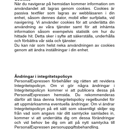
När du navigerar på hemsidan kommer information om
användandet att lagras genom cookies. Cookies är
passiva textfiler som lagras av webbläsaren i din
enhet, såsom dennes dator, mobil eller surfplatta, vid
navigering. Vi använder cookies för att underlätta din
användning av våra tjänster samt för att inhämta
information såsom exempelvis statistik om hur du
hittade hit. Detta sker i syfte att säkerställa, underhålla
och förbättra vår sida och tjänster.
Du kan när som helst neka användningen av cookies
genom att ändra inställningar i din enhet.
Ändringar
i integritetspolicyn
PersonalExpressen förbehåller sig rätten att revidera
Integritetspolicyn. Om vi gör några ändringar i
Integritetspolicyn kommer vi att publicera dessa på
PersonalExpressen hemsida. Du rekommenderas
därför att läsa denna Integritetspolicy regelbundet för
att uppmärksamma eventuella ändringar. Om vi ändrar
Integritetspolicyn på ett sätt som väsentligt skiljer sig
från vad som angavs när ditt samtycke samlades in,
kommer vi att underrätta dig om dessa förändringar
och vid behov be dig om att på nytt samtycka till
PersonalExpressen personuppgiftsbehandling.