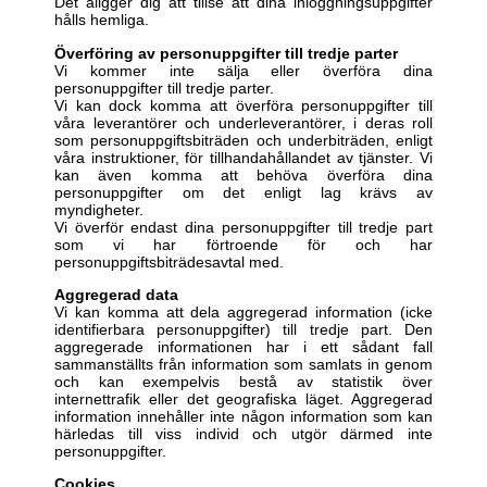
Det åligger dig att tillse att dina inloggningsuppgifter
hålls hemliga.
Överföring av personuppgifter till tredje parter
Vi kommer inte sälja eller överföra dina
personuppgifter till tredje parter.
Vi kan dock komma att överföra personuppgifter till
våra leverantörer och underleverantörer, i deras roll
som personuppgiftsbiträden och underbiträden, enligt
våra instruktioner, för tillhandahållandet av tjänster. Vi
kan även komma att behöva överföra dina
personuppgifter om det enligt lag krävs av
myndigheter.
Vi överför endast dina personuppgifter till tredje part
som vi har förtroende för och har
personuppgiftsbiträdesavtal med.
Aggregerad data
Vi kan komma att dela aggregerad information (icke
identifierbara personuppgifter) till tredje part. Den
aggregerade informationen har i ett sådant fall
sammanställts från information som samlats in genom
och kan exempelvis bestå av statistik över
internettrafik eller det geografiska läget. Aggregerad
information innehåller inte någon information som kan
härledas till viss individ och utgör därmed inte
personuppgifter.
Cookies