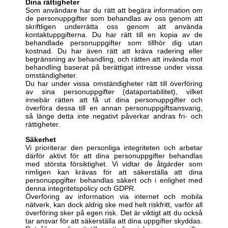
Dina rättigheter
Som användare har du rätt att begära information om
de personuppgifter som behandlas av oss genom att
skriftligen underrätta oss genom att använda
kontaktuppgifterna. Du har rätt till en kopia av de
behandlade personuppgifter som tillhör dig utan
kostnad. Du har även rätt att kräva radering eller
begränsning av behandling, och rätten att invända mot
behandling baserat på berättigat intresse under vissa
omständigheter.
Du har under vissa omständigheter rätt till överföring
av sina personuppgifter (dataportabilitet), vilket
innebär rätten att få ut dina personuppgifter och
överföra dessa till en annan personuppgiftsansvarig,
så länge detta inte negativt påverkar andras fri- och
rättigheter.
Säkerhet
Vi prioriterar den personliga integriteten och arbetar
därför aktivt för att dina personuppgifter behandlas
med största försiktighet. Vi vidtar de åtgärder som
rimligen kan krävas för att säkerställa att dina
personuppgifter behandlas säkert och i enlighet med
denna integritetspolicy och GDPR.
Överföring av information via internet och mobila
nätverk, kan dock aldrig ske med helt riskfritt, varför all
överföring sker på egen risk. Det är viktigt att du också
tar ansvar för att säkerställa att dina uppgifter skyddas.