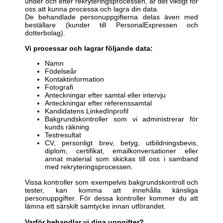
under och efter rekryteringsprocessen, är det viktigt för
oss att kunna processa och lagra din data.
De behandlade personuppgifterna delas även med
beställare (kunder till PersonalExpressen och
dotterbolag).
Vi processar och lagrar följande data:
Namn
Födelseår
Kontaktinformation
Fotografi
Anteckningar efter samtal eller intervju
Anteckningar efter referenssamtal
Kandidatens LinkedInprofil
Bakgrundskontroller som vi administrerar för
kunds räkning
Testresultat
CV, personligt brev, betyg, utbildningsbevis,
diplom, certifikat, emailkonversationer eller
annat material som skickas till oss i samband
med rekryteringsprocessen.
Vissa kontroller som exempelvis bakgrundskontroll och
tester, kan komma att innehålla känsliga
personuppgifter. För dessa kontroller kommer du att
lämna ett särskilt samtycke innan utförandet.
Varför behandlar vi dina uppgifter?