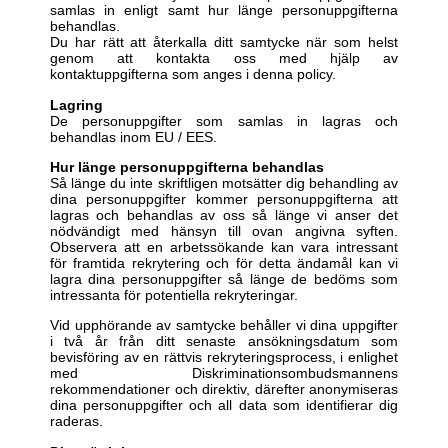
samlas in enligt samt hur länge personuppgifterna
behandlas.
Du har rätt att återkalla ditt samtycke när som helst
genom att kontakta oss med hjälp av
kontaktuppgifterna som anges i denna policy.
Lagring
De personuppgifter som samlas in lagras och
behandlas inom EU / EES.
Hur länge personuppgifterna behandlas
Så länge du inte skriftligen motsätter dig behandling av
dina personuppgifter kommer personuppgifterna att
lagras och behandlas av oss så länge vi anser det
nödvändigt med hänsyn till ovan angivna syften.
Observera att en arbetssökande kan vara intressant
för framtida rekrytering och för detta ändamål kan vi
lagra dina personuppgifter så länge de bedöms som
intressanta för potentiella rekryteringar.
Vid upphörande av samtycke behåller vi dina uppgifter
i två år från ditt senaste ansökningsdatum som
bevisföring av en rättvis rekryteringsprocess, i enlighet
med Diskriminationsombudsmannens
rekommendationer och direktiv, därefter anonymiseras
dina personuppgifter och all data som identifierar dig
raderas.