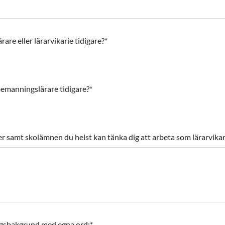
are eller lärarvikarie tidigare?
*
emanningslärare tidigare?
*
er samt skolämnen du helst kan tänka dig att arbeta som lärarvika
ngsbakgrund med egna ord:
*