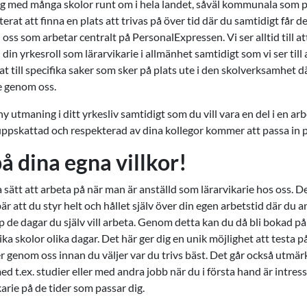
g med många skolor runt om i hela landet, såväl kommunala som p
at att finna en plats att trivas på över tid där du samtidigt får d
 oss som arbetar centralt på PersonalExpressen. Vi ser alltid till at
din yrkesroll som lärarvikarie i allmänhet samtidigt som vi ser till 
t till specifika saker som sker på plats ute i den skolverksamhet 
 genom oss.
 utmaning i ditt yrkesliv samtidigt som du vill vara en del i en ar
uppskattad och respekterad av dina kollegor kommer att passa in p
å dina egna villkor!
a sätt att arbeta på när man är anställd som lärarvikarie hos oss. D
är att du styr helt och hållet själv över din egen arbetstid där du 
app de dagar du själv vill arbeta. Genom detta kan du då bli bokad på
ika skolor olika dagar. Det här ger dig en unik möjlighet att testa p
er genom oss innan du väljer var du trivs bäst. Det går också utmä
ed t.ex. studier eller med andra jobb när du i första hand är intres
arie på de tider som passar dig.