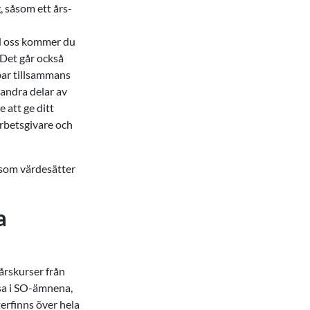
, såsom ett års-
ed oss kommer du
. Det går också
bar tillsammans
 andra delar av
e att ge ditt
 arbetsgivare och
t som värdesätter
a
årskurser från
isa i SO-ämnena,
erfinns över hela