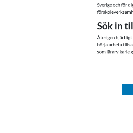
Sverige och för d
förskoleverksamh
Sök in t
Återigen hjärtlig
börja arbeta till
som lärarvikarie 