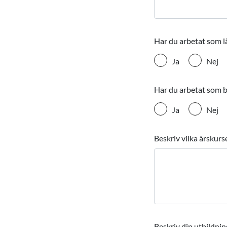
Har du arbetat som lär
Ja
Nej
Har du arbetat som b
Ja
Nej
Beskriv vilka årskurs
Beskriv din utbildni