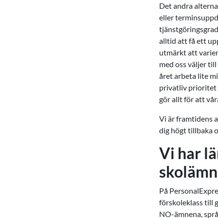
Det andra alternat
eller terminsuppdr
tjänstgöringsgrad
alltid att få ett 
utmärkt att varie
med oss väljer til
året arbeta lite m
privatliv priorite
gör allt för att v
Vi är framtidens 
dig högt tillbaka 
Vi har l
skolämne
På PersonalExpres
förskoleklass til
NO-ämnena, språkä