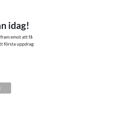
an idag!
 fram emot att få
tt första uppdrag
k