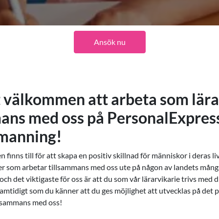
Ansök nu
t välkommen att arbeta som lära
mans med oss på PersonalExpres
manning!
finns till för att skapa en positiv skillnad för människor i deras liv
rier som arbetar tillsammans med oss ute på någon av landets många
 och det viktigaste för oss är att du som vår lärarvikarie trivs med 
samtidigt som du känner att du ges möjlighet att utvecklas på det 
llsammans med oss!