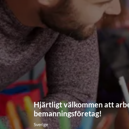
Hjärtligt välkommen att arbe
bemanningsföretag!
Sverige