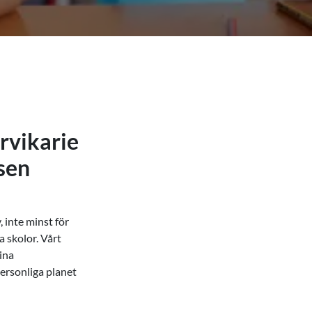
rvikarie
sen
, inte minst för
 skolor. Vårt
dina
personliga planet