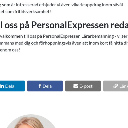
ig som är intresserad erbjuder vi även vikarieuppdrag inom såväl
et som fritidsverksamhet!
ill oss på PersonalExpressen red
t välkommen till oss på PersonalExpressen Lärarbemanning - vi ser
sammans med dig och förhoppningsvis även att inom kort få hitta di
genom oss!
Dela
Dela
E-post
Län