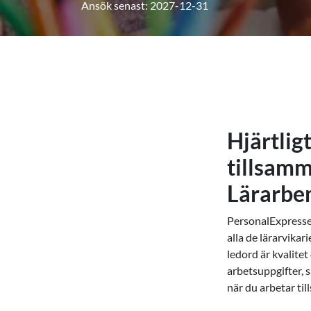
Ansök senast: 2027-12-31
Hjärtlig
tillsam
Lärarbe
PersonalExpressen 
alla de lärarvika
ledord är kvalitet
arbetsuppgifter, 
när du arbetar ti