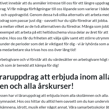
ivet innebär att du anmäler intresse till oss för ett längre uppdrag
ag. Vi får många förfrågningar till oss löpande som varierar i både
 och uppdragstid. Genom dessa två olika alternativ att arbeta m
uppdrag som passar just dig - oavsett hur du själv föredrar att jobba
ra mellan vilket av de två alternativen du föredrar. Många som job
l exempel att arbeta på ett heltidsschema vissa delar av året för att
indre. Hos oss får du friheten att välja själv samt ett större utrymm
t under de perioder som det är viktigast för dig - vi är lyhörda som
åra medarbetare ska trivas hos oss över lång tid!
arbetsgivare och vi förstår att du värdesätter en arbetsgivare hög
och som är beredd att kämpa för dig!
äraruppdrag att erbjuda inom all
n och alla årskurser!
sen har vi läraruppdrag att erbjuda inom alla skolämnen och alla 
l gymnasiet. Hos oss hittar du alltid hem oavsett om du kan underv
mnena, idrott, musik eller något annat. Våra samarbetsskolor åt