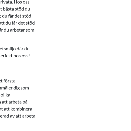
rivata. Hos oss
et bästa stöd du
t du får det stöd
att du får det stöd
där du arbetar som
betsmiljö där du
erfekt hos oss!
et första
anmäler dig som
 olika
å att arbeta på
rkt att kombinera
serad av att arbeta