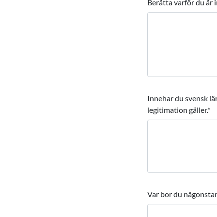
Berätta varför du är 
Innehar du svensk lär
legitimation gäller.
*
Var bor du någonstan