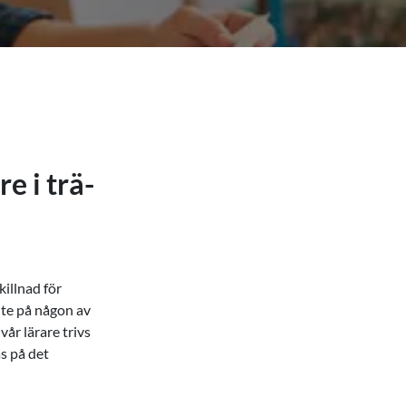
e i trä-
killnad för
ute på någon av
vår lärare trivs
s på det