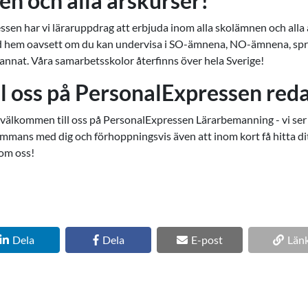
n och alla årskurser!
sen har vi läraruppdrag att erbjuda inom alla skolämnen och alla 
tid hem oavsett om du kan undervisa i SO-ämnena, NO-ämnena, spr
 annat. Våra samarbetsskolor återfinns över hela Sverige!
ill oss på PersonalExpressen red
t välkommen till oss på PersonalExpressen Lärarbemanning - vi ser
sammans med dig och förhoppningsvis även att inom kort få hitta dit
om oss!
Dela
Dela
E-post
Län