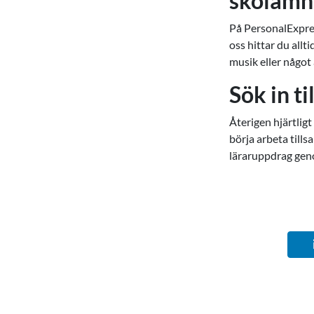
skolämne
På PersonalExpres
oss hittar du all
musik eller något
Sök in t
Återigen hjärtlig
börja arbeta till
läraruppdrag gen