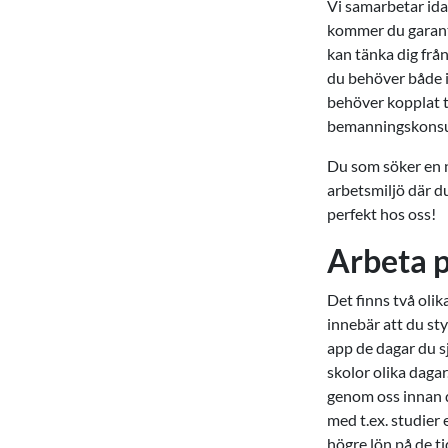
Vi samarbetar ida
kommer du garanter
kan tänka dig från
du behöver både i 
behöver kopplat t
bemanningskonsu
Du som söker en ny
arbetsmiljö där d
perfekt hos oss!
Arbeta p
Det finns två olik
innebär att du sty
app de dagar du sj
skolor olika dagar
genom oss innan d
med t.ex. studier 
högre lön på de ti