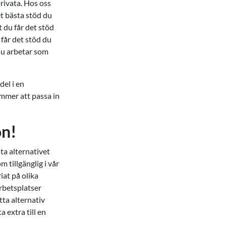
rivata. Hos oss
et bästa stöd du
t du får det stöd
 får det stöd du
 du arbetar som
del i en
ommer att passa in
ön!
sta alternativet
m tillgänglig i vår
iat på olika
arbetsplatser
tta alternativ
a extra till en