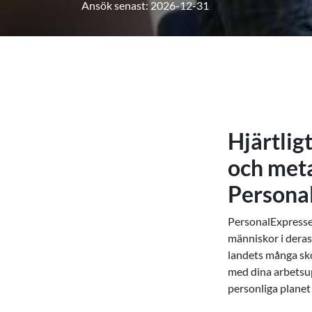
Ansök senast: 2026-12-31
Hjärtlig
och meta
Persona
PersonalExpressen 
människor i deras 
landets många skol
med dina arbetsup
personliga planet