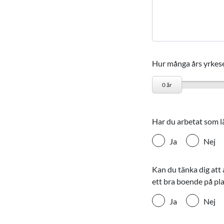
Hur många års yrkese
0
år
Har du arbetat som l
Ja
Nej
Kan du tänka dig att 
ett bra boende på pl
Ja
Nej