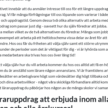
ivet innebär att du anmäler intresse till oss för ett längre uppdrag
ag. Vi får många förfrågningar till oss löpande som varierar i både
 och uppdragstid. Genom dessa två olika alternativ att arbeta m
uppdrag som passar just dig - oavsett hur du själv föredrar att jobba
ra mellan vilket av de två alternativen du föredrar. Många som job
l exempel att arbeta på ett heltidsschema vissa delar av året för att
indre. Hos oss får du friheten att välja själv samt ett större utrymm
t under de perioder som det är viktigast för dig - vi är lyhörda som
åra medarbetare ska trivas hos oss över lång tid!
t välja själv hur du vill arbeta kommer du hos oss alltid att få en h
 om du är anställd som lärare någon annanstans. Vi är framtidens ar
rdesätter en arbetsgivare högt som värdesätter dig högt tillbaka o
och dina arbetsvillkor - något våra skickliga förhandlare alltid ko
ytt läraruppdrag du påbörjar hos någon av de många skolor vi sama
äraruppdrag att erbjuda inom all