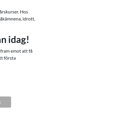
årskurser. Hos
åkämnena, idrott,
an idag!
 fram emot att få
t första
k