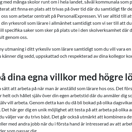
g med många skolor runt om i hela landet, såväl kommunala som p
at att finna en plats att trivas på över tid där du samtidigt får d
 oss som arbetar centralt på PersonalExpressen. Vi ser alltid till at
din yrkesroll som lärare i allmänhet samtidigt som vi ser till att du
ill specifika saker som sker på plats ute i den skolverksamhet där
lt genom oss.
 utmaning i ditt yrkesliv som lärare samtidigt som du vill vara en 
u känner dig sedd, uppskattad och respekterad av dina kollegor k
å dina egna villkor med högre l
a sätt att arbeta på när man är anställd som lärare hos oss. Det för
r helt och hållet själv över din egen arbetstid där du anmäler dig so
älv vill arbeta. Genom detta kan du då bli bokad på olika dagsvikar
. Det här ger dig en unik möjlighet att testa på att arbeta på olika 
u väljer var du trivs bäst. Det går också utmärkt att kombinera de
eller med andra jobb när du i första hand är intresserad av att arbet
der som passar dig.