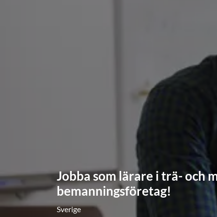
Jobba som lärare i trä- och 
bemanningsföretag!
Sverige