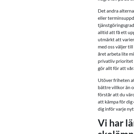
Det andra alternat
eller terminsuppdr
tjänstgöringsgrad
alltid att få ett 
utmärkt att varie
med oss väljer til
året arbeta lite m
privatliv priorite
gör allt för att v
Utöver friheten at
bättre villkor än
förstår att du vä
att kämpa för dig 
dig inför varje n
Vi har l