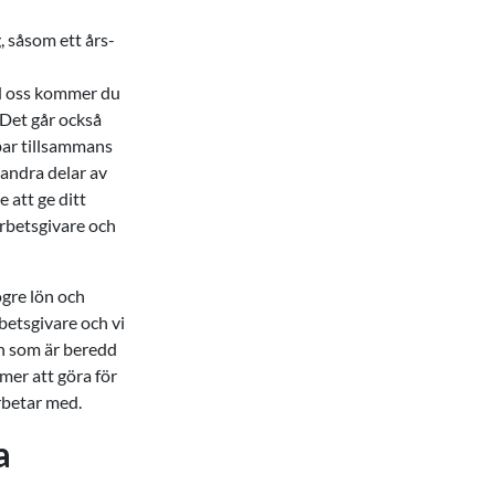
, såsom ett års-
ed oss kommer du
. Det går också
bar tillsammans
 andra delar av
e att ge ditt
 arbetsgivare och
ögre lön och
betsgivare och vi
ch som är beredd
mmer att göra för
rbetar med.
a